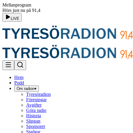
Mellanprogram
Hörs just nu på 91,4
LIVE
Hem
Podd
Om radion
▾
Tyresöradion
Föreningar
Avgifter
Göra radio
Historia
Slingan
Sponsorer
Stadgar