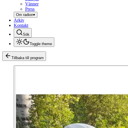
Vänner
Press
Om radion
▾
Arkiv
Kontakt
Sök
Toggle theme
Tillbaka till program