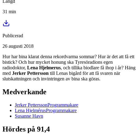
Längd
31
min
Publicerad
26 augusti 2018
Hur har bina klarat denna rekordvarma sommar? Hur är det att få ett
bistick? Och hur mycket honung ska Tyresöradions egen
radiodoktor,
Lena Hjelmerus
, och tillika biodlare få ihop i år? Häng
med
Jerker Pettersson
till Lenas bigård för att få svaren när
slutskattningen och invintringen av bina ska göras.
Medverkande
Jerker
Pettersson
Programmakare
Lena
Hjelmérus
Programmakare
Susanne
Havn
Hördes på 91,4