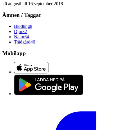
26 augusti
till
16 september 2018
Ämnen / Taggar
Biodling
8
Djur
32
Natur
64
Trädgård
46
Mobilapp