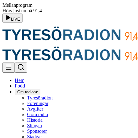
Mellanprogram
Hörs just nu på 91,4
LIVE
Hem
Podd
Om radion
▾
Tyresöradion
Föreningar
Avgifter
Göra radio
Historia
Slingan
Sponsorer
Stadgar