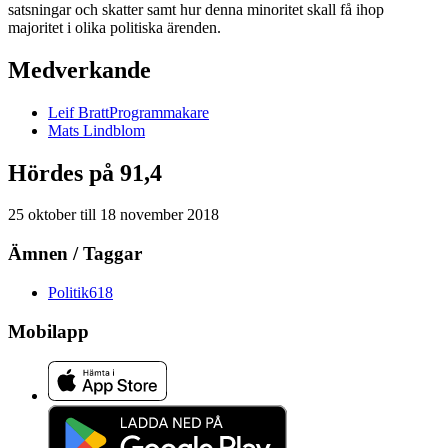
satsningar och skatter samt hur denna minoritet skall få ihop
majoritet i olika politiska ärenden.
Medverkande
Leif
Bratt
Programmakare
Mats
Lindblom
Hördes på 91,4
25 oktober
till
18 november 2018
Ämnen / Taggar
Politik
618
Mobilapp