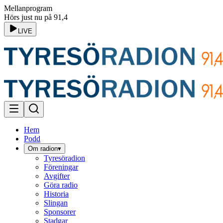
Mellanprogram
Hörs just nu på 91,4
LIVE
Hem
Podd
Om radion
▾
Tyresöradion
Föreningar
Avgifter
Göra radio
Historia
Slingan
Sponsorer
Stadgar