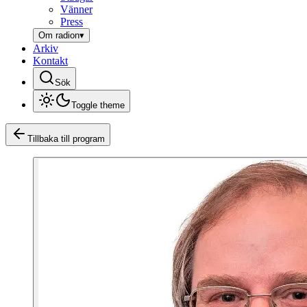
Vänner
Press
Om radion
▾
Arkiv
Kontakt
Sök
Toggle theme
Tillbaka till program