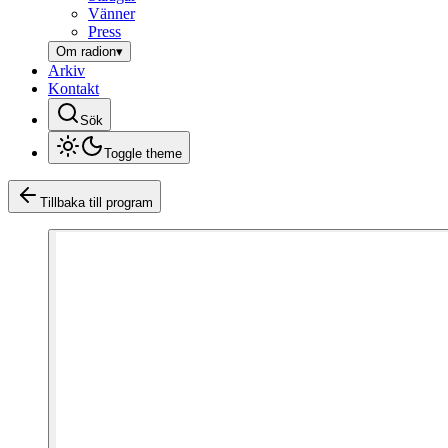
Vänner
Press
Om radion
▾
Arkiv
Kontakt
Sök
Toggle theme
Tillbaka till program