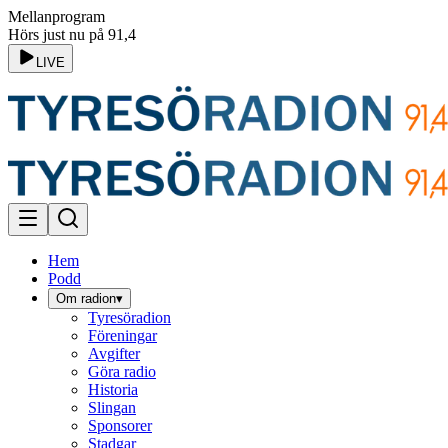
Mellanprogram
Hörs just nu på 91,4
LIVE
Hem
Podd
Om radion
▾
Tyresöradion
Föreningar
Avgifter
Göra radio
Historia
Slingan
Sponsorer
Stadgar