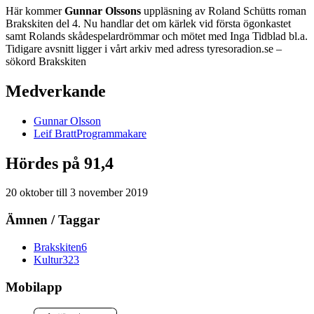
Här kommer
Gunnar Olssons
uppläsning av Roland Schütts roman
Brakskiten del 4. Nu handlar det om kärlek vid första ögonkastet
samt Rolands skådespelardrömmar och mötet med Inga Tidblad bl.a.
Tidigare avsnitt ligger i vårt arkiv med adress tyresoradion.se –
sökord Brakskiten
Medverkande
Gunnar
Olsson
Leif
Bratt
Programmakare
Hördes på 91,4
20 oktober
till
3 november 2019
Ämnen / Taggar
Brakskiten
6
Kultur
323
Mobilapp