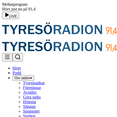
Mellanprogram
Hörs just nu på 91,4
LIVE
Hem
Podd
Om radion
▾
Tyresöradion
Föreningar
Avgifter
Göra radio
Historia
Slingan
Sponsorer
Stadgar