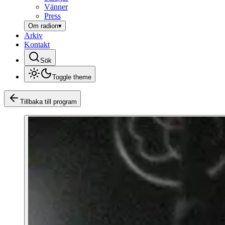
Vänner
Press
Om radion
▾
Arkiv
Kontakt
Sök
Toggle theme
Tillbaka till program