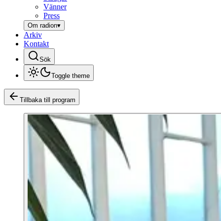
Vänner
Press
Om radion
▾
Arkiv
Kontakt
Sök
Toggle theme
Tillbaka till program