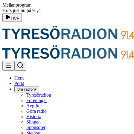
Mellanprogram
Hörs just nu på 91,4
LIVE
Hem
Podd
Om radion
▾
Tyresöradion
Föreningar
Avgifter
Göra radio
Historia
Slingan
Sponsorer
Stadgar