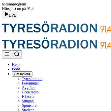
Mellanprogram
Hörs just nu på 91,4
LIVE
Hem
Podd
Om radion
▾
Tyresöradion
Föreningar
Avgifter
Göra radio
Historia
Slingan
Sponsorer
Stadgar