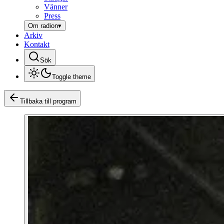
Vänner
Press
Om radion
▾
Arkiv
Kontakt
Sök
Toggle theme
Tillbaka till program