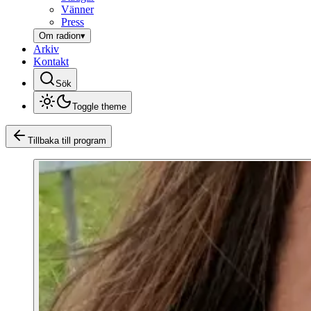
Vänner
Press
Om radion
▾
Arkiv
Kontakt
Sök
Toggle theme
Tillbaka till program