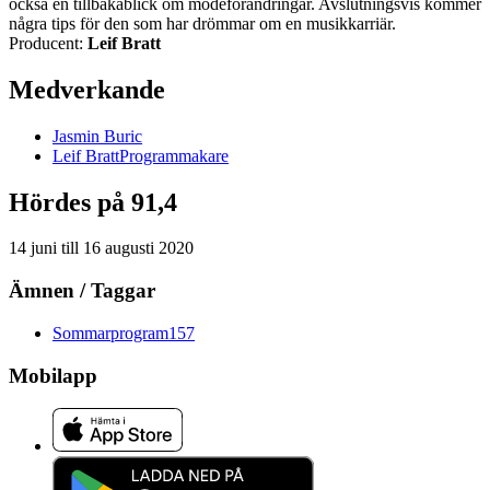
också en tillbakablick om modeförändringar. Avslutningsvis kommer
några tips för den som har drömmar om en musikkarriär.
Producent:
Leif Bratt
Medverkande
Jasmin
Buric
Leif
Bratt
Programmakare
Hördes på 91,4
14 juni
till
16 augusti 2020
Ämnen / Taggar
Sommarprogram
157
Mobilapp