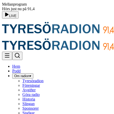
Mellanprogram
Hörs just nu på 91,4
LIVE
Hem
Podd
Om radion
▾
Tyresöradion
Föreningar
Avgifter
Göra radio
Historia
Slingan
Sponsorer
Stadgar