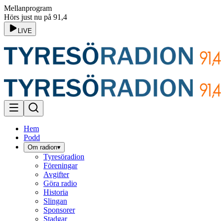
Mellanprogram
Hörs just nu på 91,4
LIVE
Hem
Podd
Om radion
▾
Tyresöradion
Föreningar
Avgifter
Göra radio
Historia
Slingan
Sponsorer
Stadgar