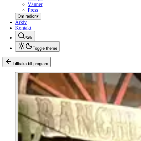
Vänner
Press
Om radion
▾
Arkiv
Kontakt
Sök
Toggle theme
Tillbaka till program