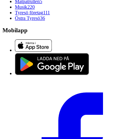
Matpatrullen
5
Musik
220
Tyresö företag
111
Östra Tyresö
36
Mobilapp