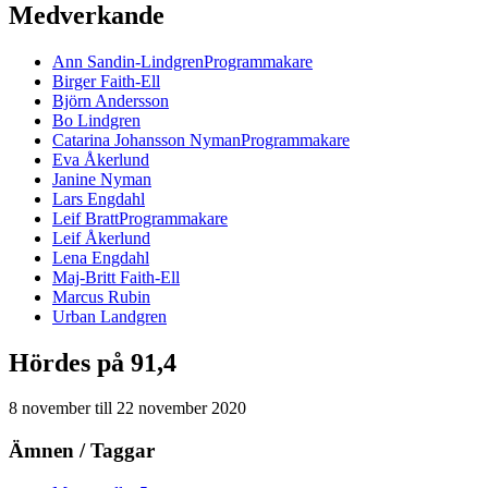
Medverkande
Ann
Sandin-Lindgren
Programmakare
Birger
Faith-Ell
Björn
Andersson
Bo
Lindgren
Catarina
Johansson Nyman
Programmakare
Eva
Åkerlund
Janine
Nyman
Lars
Engdahl
Leif
Bratt
Programmakare
Leif
Åkerlund
Lena
Engdahl
Maj-Britt
Faith-Ell
Marcus
Rubin
Urban
Landgren
Hördes på 91,4
8 november
till
22 november 2020
Ämnen / Taggar