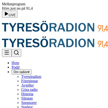
Mellanprogram
Hörs just nu på 91,4
LIVE
Hem
Podd
Om radion
▾
Tyresöradion
Föreningar
Avgifter
Göra radio
Historia
Slingan
Sponsorer
Stadgar