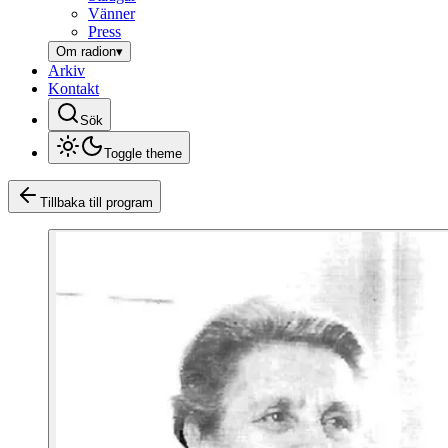
Vänner
Press
Om radion
▾
Arkiv
Kontakt
Sök
Toggle theme
Tillbaka till program