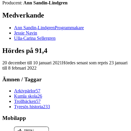
Producent:
Ann Sandin-Lindgren
Medverkande
Ann
Sandin-Lindgren
Programmakare
Jessie
Navin
Ulla-Carina
Sellergren
Hördes på 91,4
20 december
till
10 januari 2021
Hördes senast som repris
23 januari
till
8 februari 2022
Ämnen / Taggar
Arkivpärlor
57
Kumla skola
26
Trollbäcken
57
Tyresös historia
233
Mobilapp