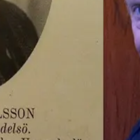
2018) intervjuar en legend, f.d. skolchefen, överläraren och rektorn
Je
 fanns på den tiden. Se text nedan från Kumla skola. Producent:
Ann S