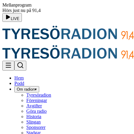
Mellanprogram
Hörs just nu på 91,4
LIVE
Hem
Podd
Om radion
▾
Tyresöradion
Föreningar
Avgifter
Göra radio
Historia
Slingan
Sponsorer
Stadgar