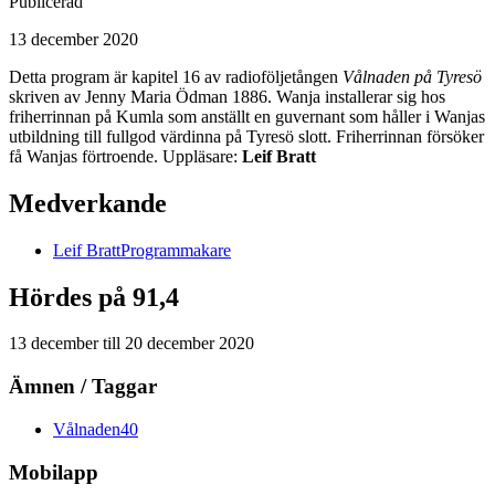
Publicerad
13 december 2020
Detta program är kapitel 16 av radioföljetången
Vålnaden på Tyresö
skriven av Jenny Maria Ödman 1886. Wanja installerar sig hos
friherrinnan på Kumla som anställt en guvernant som håller i Wanjas
utbildning till fullgod värdinna på Tyresö slott. Friherrinnan försöker
få Wanjas förtroende. Uppläsare:
Leif Bratt
Medverkande
Leif
Bratt
Programmakare
Hördes på 91,4
13 december
till
20 december 2020
Ämnen / Taggar
Vålnaden
40
Mobilapp