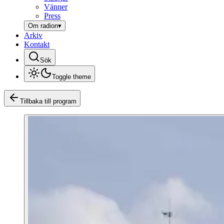
Vänner
Press
Om radion
▾
Arkiv
Kontakt
Sök
Toggle theme
Tillbaka till program