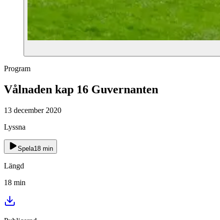
Program
Vålnaden kap 16 Guvernanten
13 december 2020
Lyssna
Spela
18
min
Längd
18
min