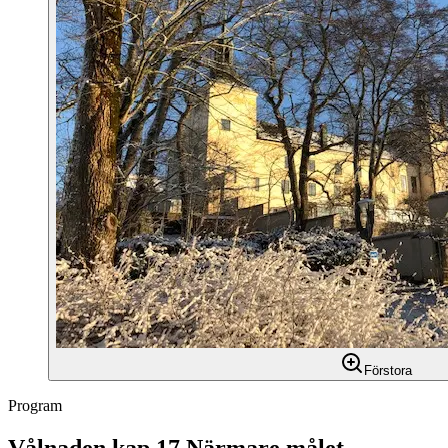
Förstora
Program
Vålnaden kap 17 Närmare målet