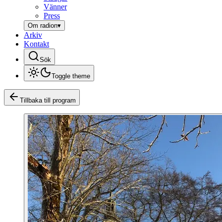
Vänner
Press
Om radion
▾
Arkiv
Kontakt
Sök
Toggle theme
Tillbaka till program