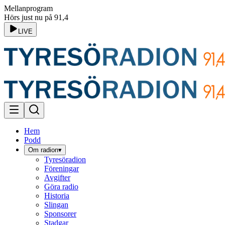
Mellanprogram
Hörs just nu på 91,4
LIVE
Hem
Podd
Om radion
▾
Tyresöradion
Föreningar
Avgifter
Göra radio
Historia
Slingan
Sponsorer
Stadgar