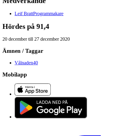
Medverkande
Leif
Bratt
Programmakare
Hördes på 91,4
20 december
till
27 december 2020
Ämnen / Taggar
Vålnaden
40
Mobilapp