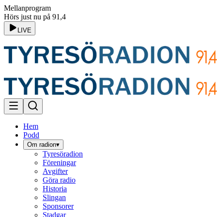
Mellanprogram
Hörs just nu på 91,4
LIVE
Hem
Podd
Om radion
▾
Tyresöradion
Föreningar
Avgifter
Göra radio
Historia
Slingan
Sponsorer
Stadgar