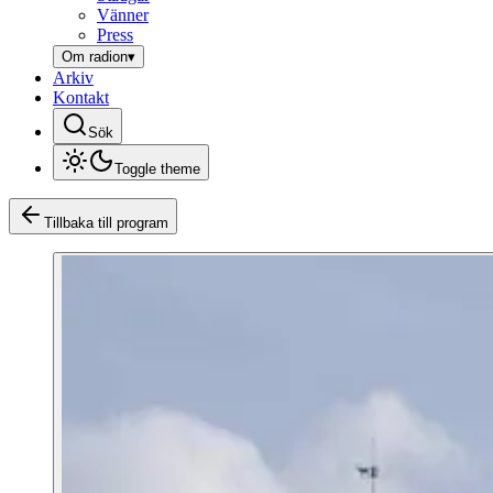
Vänner
Press
Om radion
▾
Arkiv
Kontakt
Sök
Toggle theme
Tillbaka till program