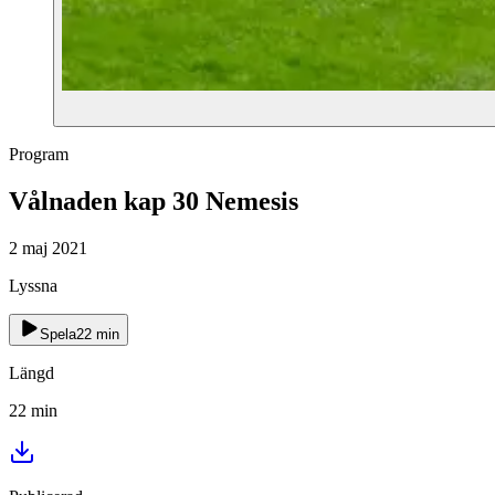
Program
Vålnaden kap 30 Nemesis
2 maj 2021
Lyssna
Spela
22
min
Längd
22
min