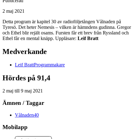
Publicerad
2 maj 2021
Detta program är kapitel 30 av radioföljetången Vålnaden på
Tyresö. Det heter Nemesis – vilken är hämndens gudinna. Gregor
och Ethel blir rejält osams. Fursten får ett brev från Ryssland och
Ethel får en mental knäpp. Uppläsare:
Leif Bratt
Medverkande
Leif
Bratt
Programmakare
Hördes på 91,4
2 maj
till
9 maj 2021
Ämnen / Taggar
Vålnaden
40
Mobilapp