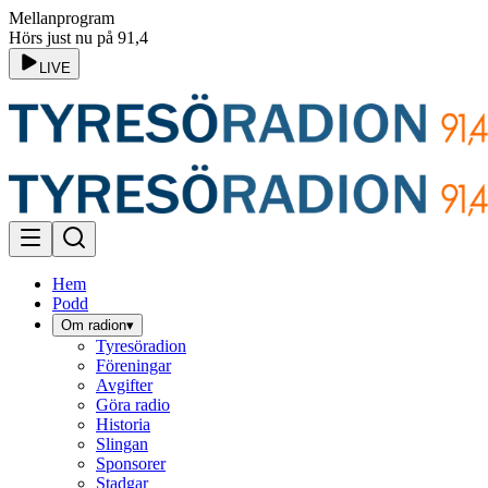
Mellanprogram
Hörs just nu på 91,4
LIVE
Hem
Podd
Om radion
▾
Tyresöradion
Föreningar
Avgifter
Göra radio
Historia
Slingan
Sponsorer
Stadgar