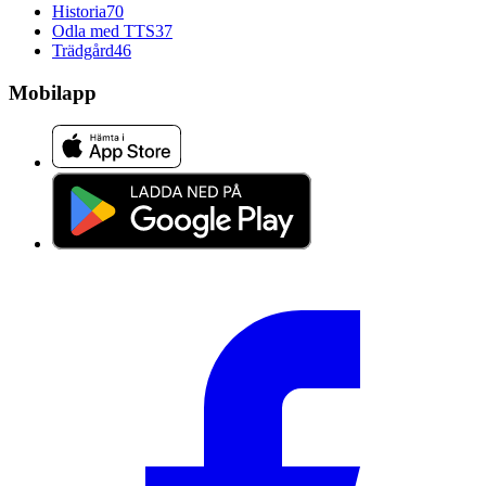
Historia
70
Odla med TTS
37
Trädgård
46
Mobilapp