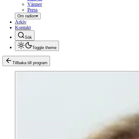
Vänner
Press
Om radion
▾
Arkiv
Kontakt
Sök
Toggle theme
Tillbaka till program