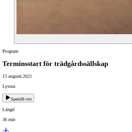
Program
Terminsstart för trädgårdssällskap
15 augusti 2021
Lyssna
Spela
36
min
Längd
36
min