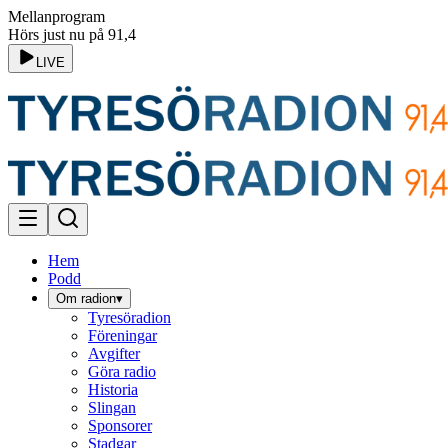
Mellanprogram
Hörs just nu på 91,4
LIVE
Hem
Podd
Om radion
▾
Tyresöradion
Föreningar
Avgifter
Göra radio
Historia
Slingan
Sponsorer
Stadgar