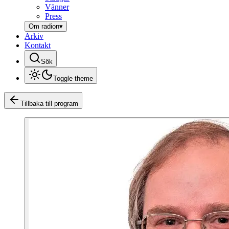
Vänner
Press
Om radion
▾
Arkiv
Kontakt
Sök
Toggle theme
Tillbaka till program