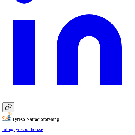
Tyresö Närradioförening
info@tyresoradion.se