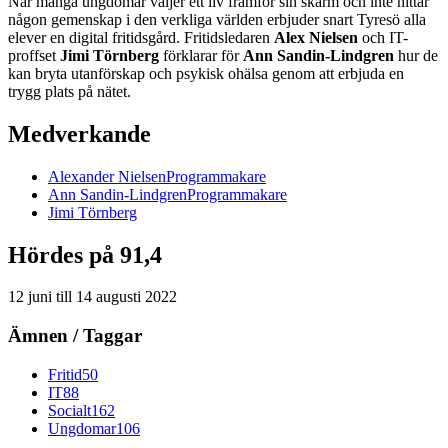
När många ungdomar väljer ett liv framför sin skärm och inte hittar
någon gemenskap i den verkliga världen erbjuder snart Tyresö alla
elever en digital fritidsgård. Fritidsledaren
Alex Nielsen
och IT-
proffset
Jimi Törnberg
förklarar för
Ann Sandin-Lindgren
hur de
kan bryta utanförskap och psykisk ohälsa genom att erbjuda en
trygg plats på nätet.
Medverkande
Alexander
Nielsen
Programmakare
Ann
Sandin-Lindgren
Programmakare
Jimi
Törnberg
Hördes på 91,4
12 juni
till
14 augusti 2022
Ämnen / Taggar
Fritid
50
IT
88
Socialt
162
Ungdomar
106