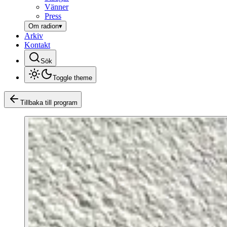
Vänner
Press
Om radion
▾
Arkiv
Kontakt
Sök
Toggle theme
Tillbaka till program