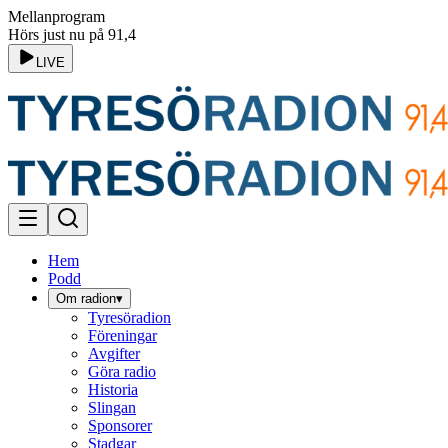
Mellanprogram
Hörs just nu på 91,4
LIVE
Hem
Podd
Om radion
▾
Tyresöradion
Föreningar
Avgifter
Göra radio
Historia
Slingan
Sponsorer
Stadgar