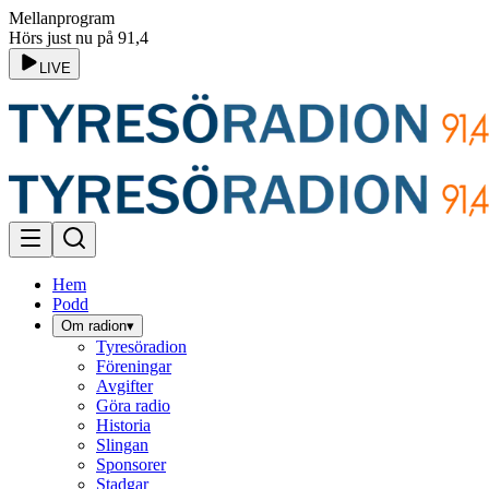
Mellanprogram
Hörs just nu på 91,4
LIVE
Hem
Podd
Om radion
▾
Tyresöradion
Föreningar
Avgifter
Göra radio
Historia
Slingan
Sponsorer
Stadgar