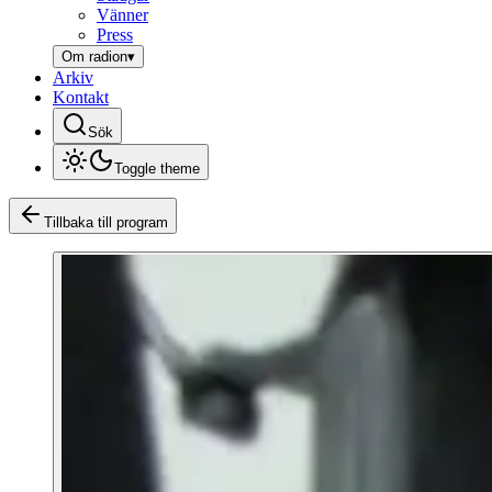
Vänner
Press
Om radion
▾
Arkiv
Kontakt
Sök
Toggle theme
Tillbaka till program