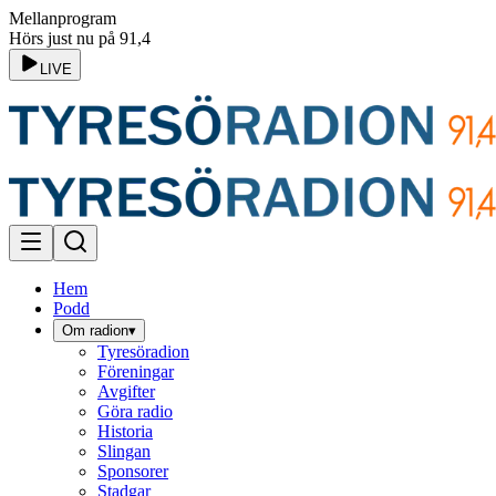
Mellanprogram
Hörs just nu på 91,4
LIVE
Hem
Podd
Om radion
▾
Tyresöradion
Föreningar
Avgifter
Göra radio
Historia
Slingan
Sponsorer
Stadgar