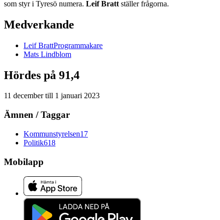
som styr i Tyresö numera.
Leif Bratt
ställer frågorna.
Medverkande
Leif
Bratt
Programmakare
Mats
Lindblom
Hördes på 91,4
11 december
till
1 januari 2023
Ämnen / Taggar
Kommunstyrelsen
17
Politik
618
Mobilapp