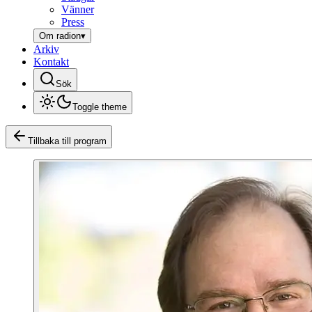
Vänner
Press
Om radion
▾
Arkiv
Kontakt
Sök
Toggle theme
Tillbaka till program