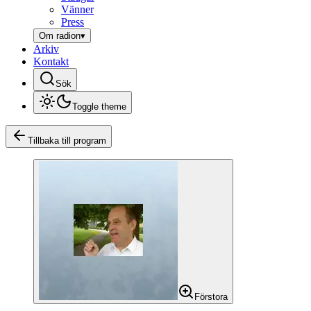
Vänner
Press
Om radion
▾
Arkiv
Kontakt
Sök
Toggle theme
Tillbaka till program
Förstora