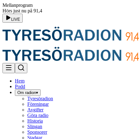
Mellanprogram
Hörs just nu på 91,4
LIVE
Hem
Podd
Om radion
▾
Tyresöradion
Föreningar
Avgifter
Göra radio
Historia
Slingan
Sponsorer
Stadgar