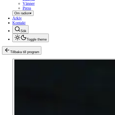
Vänner
Press
Om radion
▾
Arkiv
Kontakt
Sök
Toggle theme
Tillbaka till program