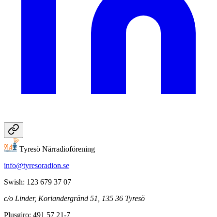
Tyresö Närradioförening
info@tyresoradion.se
Swish: 123 679 37 07
c/o Linder, Koriandergränd 51, 135 36 Tyresö
Plusgiro: 491 57 21-7