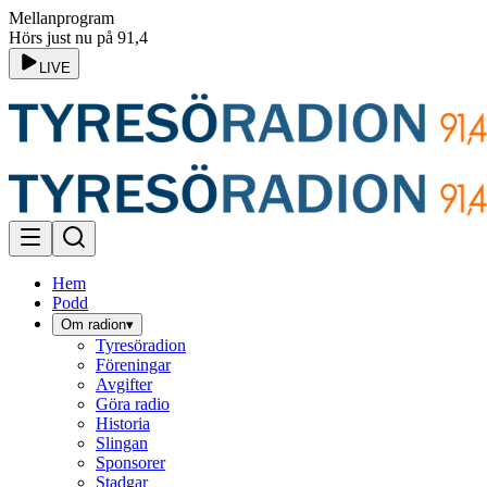
Mellanprogram
Hörs just nu på 91,4
LIVE
Hem
Podd
Om radion
▾
Tyresöradion
Föreningar
Avgifter
Göra radio
Historia
Slingan
Sponsorer
Stadgar