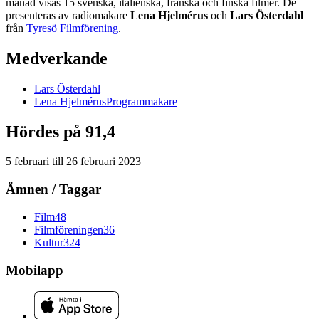
månad visas 15 svenska, italienska, franska och finska filmer. De
presenteras av radiomakare
Lena Hjelmérus
och
Lars Österdahl
från
Tyresö Filmförening
.
Medverkande
Lars
Österdahl
Lena
Hjelmérus
Programmakare
Hördes på 91,4
5 februari
till
26 februari 2023
Ämnen / Taggar
Film
48
Filmföreningen
36
Kultur
324
Mobilapp