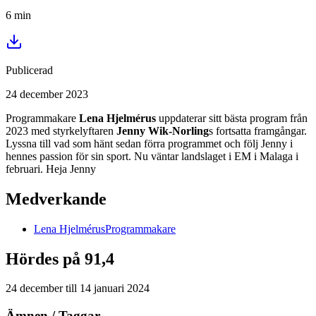
6
min
Publicerad
24 december 2023
Programmakare
Lena Hjelmérus
uppdaterar sitt bästa program från
2023 med styrkelyftaren
Jenny Wik-Norling
s fortsatta framgångar.
Lyssna till vad som hänt sedan förra programmet och följ Jenny i
hennes passion för sin sport. Nu väntar landslaget i EM i Malaga i
februari. Heja Jenny
Medverkande
Lena
Hjelmérus
Programmakare
Hördes på 91,4
24 december
till
14 januari 2024
Ämnen / Taggar