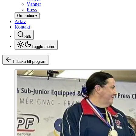
Vänner
Press
Om radion
▾
Arkiv
Kontakt
Sök
Toggle theme
Tillbaka till program