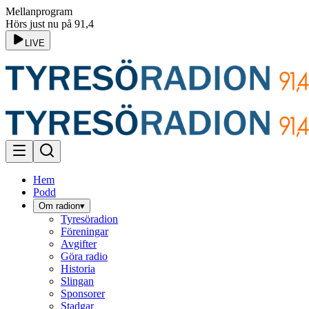
Mellanprogram
Hörs just nu på 91,4
LIVE
Hem
Podd
Om radion
▾
Tyresöradion
Föreningar
Avgifter
Göra radio
Historia
Slingan
Sponsorer
Stadgar