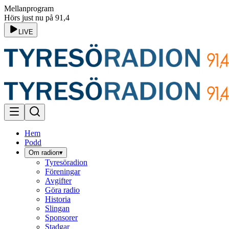
Mellanprogram
Hörs just nu på 91,4
LIVE
Hem
Podd
Om radion
▾
Tyresöradion
Föreningar
Avgifter
Göra radio
Historia
Slingan
Sponsorer
Stadgar