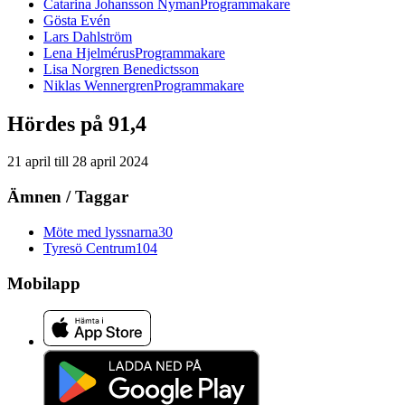
Catarina
Johansson Nyman
Programmakare
Gösta
Evén
Lars
Dahlström
Lena
Hjelmérus
Programmakare
Lisa
Norgren Benedictsson
Niklas
Wennergren
Programmakare
Hördes på 91,4
21 april
till
28 april 2024
Ämnen / Taggar
Möte med lyssnarna
30
Tyresö Centrum
104
Mobilapp