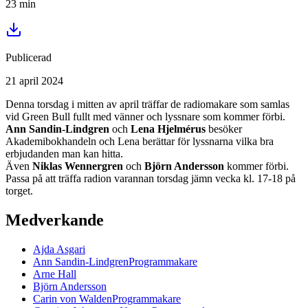
23
min
Publicerad
21 april 2024
Denna torsdag i mitten av april träffar de radiomakare som samlas
vid Green Bull fullt med vänner och lyssnare som kommer förbi.
Ann Sandin-Lindgren
och
Lena Hjelmérus
besöker
Akademibokhandeln och Lena berättar för lyssnarna vilka bra
erbjudanden man kan hitta.
Även
Niklas Wennergren
och
Björn Andersson
kommer förbi.
Passa på att träffa radion varannan torsdag jämn vecka kl. 17-18 på
torget.
Medverkande
Ajda
Asgari
Ann
Sandin-Lindgren
Programmakare
Arne
Hall
Björn
Andersson
Carin
von Walden
Programmakare