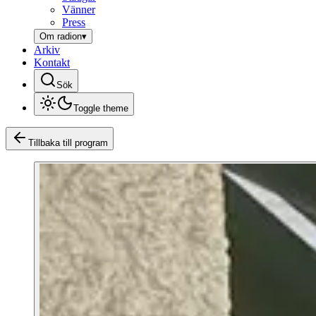
Vänner
Press
Om radion
▾
Arkiv
Kontakt
Sök
Toggle theme
Tillbaka till program