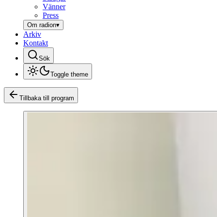
Vänner
Press
Om radion
▾
Arkiv
Kontakt
Sök
Toggle theme
Tillbaka till program