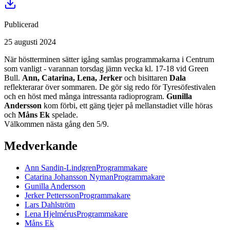
Publicerad
25 augusti 2024
När höstterminen sätter igång samlas programmakarna i Centrum
som vanligt - varannan torsdag jämn vecka kl. 17-18 vid Green
Bull.
Ann, Catarina, Lena, Jerker
och bisittaren
Dala
reflekterarar över sommaren. De gör sig redo för Tyresöfestivalen
och en höst med många intressanta radioprogram.
Gunilla
Andersson
kom förbi, ett gäng tjejer på mellanstadiet ville höras
och
Måns Ek
spelade.
Välkommen nästa gång den 5/9.
Medverkande
Ann
Sandin-Lindgren
Programmakare
Catarina
Johansson Nyman
Programmakare
Gunilla
Andersson
Jerker
Pettersson
Programmakare
Lars
Dahlström
Lena
Hjelmérus
Programmakare
Måns
Ek