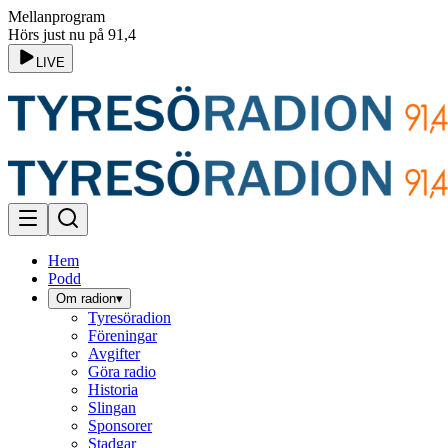
Mellanprogram
Hörs just nu på 91,4
LIVE
Hem
Podd
Om radion
▾
Tyresöradion
Föreningar
Avgifter
Göra radio
Historia
Slingan
Sponsorer
Stadgar