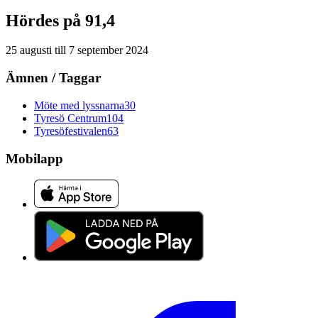
Hördes på 91,4
25 augusti
till
7 september 2024
Ämnen / Taggar
Möte med lyssnarna
30
Tyresö Centrum
104
Tyresöfestivalen
63
Mobilapp