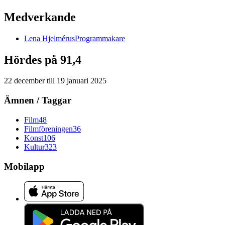
Medverkande
Lena
Hjelmérus
Programmakare
Hördes på 91,4
22 december
till
19 januari 2025
Ämnen / Taggar
Film
48
Filmföreningen
36
Konst
106
Kultur
323
Mobilapp