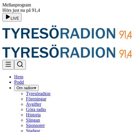
Mellanprogram
Hörs just nu på 91,4
LIVE
Hem
Podd
Om radion
▾
Tyresöradion
Föreningar
Avgifter
Göra radio
Historia
Slingan
Sponsorer
Stadgar