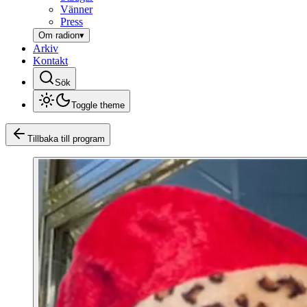
Vänner
Press
Om radion
▾
Arkiv
Kontakt
Sök
Toggle theme
Tillbaka till program