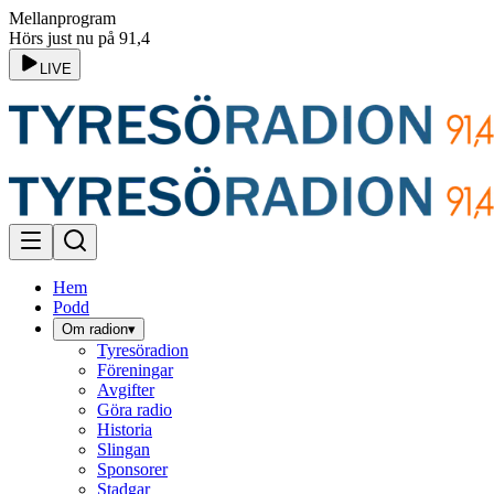
Mellanprogram
Hörs just nu på 91,4
LIVE
Hem
Podd
Om radion
▾
Tyresöradion
Föreningar
Avgifter
Göra radio
Historia
Slingan
Sponsorer
Stadgar