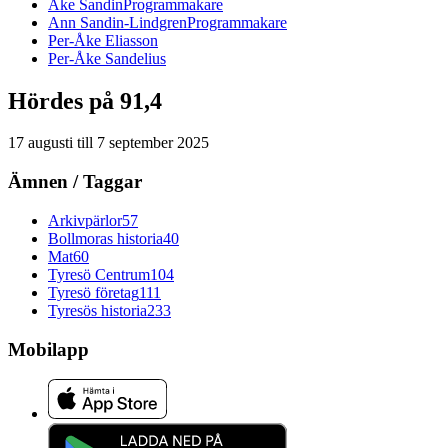
Åke
Sandin
Programmakare
Ann
Sandin-Lindgren
Programmakare
Per-Åke
Eliasson
Per-Åke
Sandelius
Hördes på 91,4
17 augusti
till
7 september 2025
Ämnen / Taggar
Arkivpärlor
57
Bollmoras historia
40
Mat
60
Tyresö Centrum
104
Tyresö företag
111
Tyresös historia
233
Mobilapp