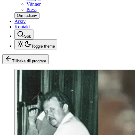
Vänner
Press
Om radion
▾
Arkiv
Kontakt
Sök
Toggle theme
Tillbaka till program