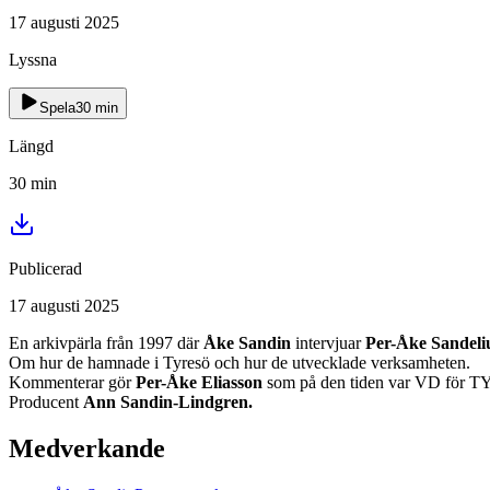
17 augusti 2025
Lyssna
Spela
30
min
Längd
30
min
Publicerad
17 augusti 2025
En arkivpärla från 1997 där
Åke Sandin
intervjuar
Per-Åke Sandeli
Om hur de hamnade i Tyresö och hur de utvecklade verksamheten.
Kommenterar gör
Per-Åke Eliasson
som på den tiden var VD för T
Producent
Ann Sandin-Lindgren.
Medverkande