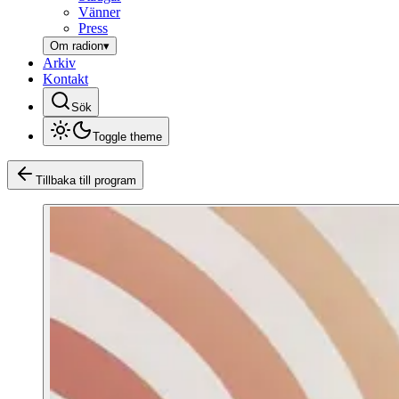
Vänner
Press
Om radion
▾
Arkiv
Kontakt
Sök
Toggle theme
Tillbaka till program