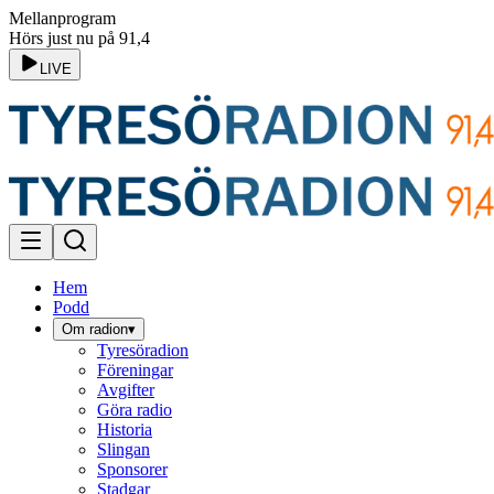
Mellanprogram
Hörs just nu på 91,4
LIVE
Hem
Podd
Om radion
▾
Tyresöradion
Föreningar
Avgifter
Göra radio
Historia
Slingan
Sponsorer
Stadgar