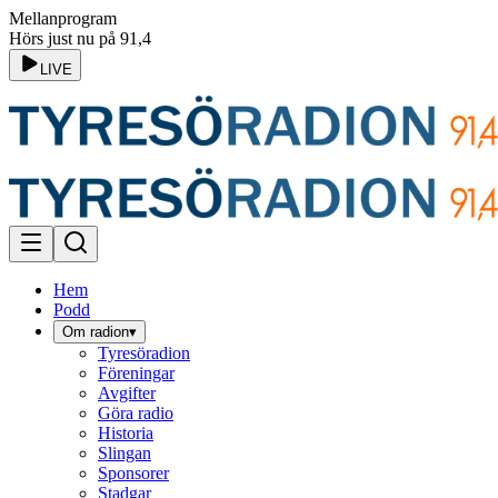
Mellanprogram
Hörs just nu på 91,4
LIVE
Hem
Podd
Om radion
▾
Tyresöradion
Föreningar
Avgifter
Göra radio
Historia
Slingan
Sponsorer
Stadgar