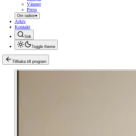
Vänner
Press
Om radion
▾
Arkiv
Kontakt
Sök
Toggle theme
Tillbaka till program