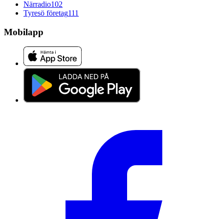
Närradio
102
Tyresö företag
111
Mobilapp