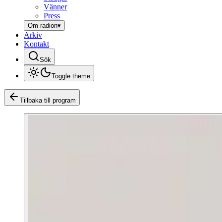
Vänner
Press
Om radion
▾
Arkiv
Kontakt
Sök
Toggle theme
Tillbaka till program