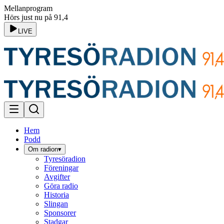
Mellanprogram
Hörs just nu på 91,4
LIVE
Hem
Podd
Om radion
▾
Tyresöradion
Föreningar
Avgifter
Göra radio
Historia
Slingan
Sponsorer
Stadgar