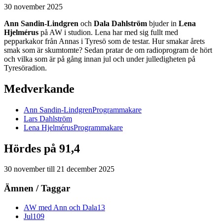
30 november 2025
Ann Sandin-Lindgren
och
Dala Dahlström
bjuder in
Lena
Hjelmérus
på AW i studion. Lena har med sig fullt med
pepparkakor från Annas i Tyresö som de testar. Hur smakar årets
smak som är skumtomte? Sedan pratar de om radioprogram de hört
och vilka som är på gång innan jul och under julledigheten på
Tyresöradion.
Medverkande
Ann
Sandin-Lindgren
Programmakare
Lars
Dahlström
Lena
Hjelmérus
Programmakare
Hördes på 91,4
30 november
till
21 december 2025
Ämnen / Taggar
AW med Ann och Dala
13
Jul
109