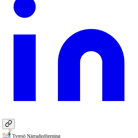
Tyresö Närradioförening