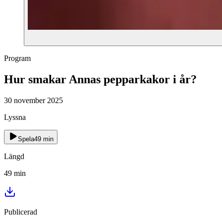
Program
Hur smakar Annas pepparkakor i år?
30 november 2025
Lyssna
Spela
49
min
Längd
49
min
Publicerad