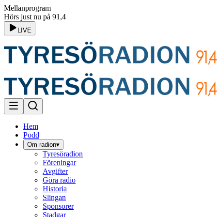
Mellanprogram
Hörs just nu på 91,4
LIVE
Hem
Podd
Om radion
▾
Tyresöradion
Föreningar
Avgifter
Göra radio
Historia
Slingan
Sponsorer
Stadgar