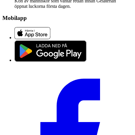
Kön av människor som väntar redan innan Gelaterian
öppnat luckorna första dagen.
Mobilapp