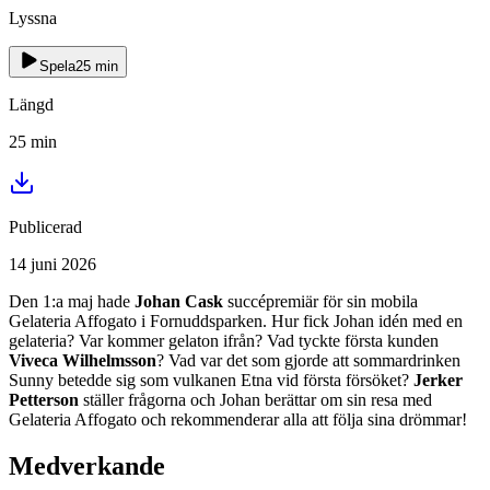
Lyssna
Spela
25
min
Längd
25
min
Publicerad
14 juni 2026
Den 1:a maj hade
Johan Cask
succépremiär för sin mobila
Gelateria Affogato i Fornuddsparken. Hur fick Johan idén med en
gelateria? Var kommer gelaton ifrån? Vad tyckte första kunden
Viveca Wilhelmsson
? Vad var det som gjorde att sommardrinken
Sunny betedde sig som vulkanen Etna vid första försöket?
Jerker
Petterson
ställer frågorna och Johan berättar om sin resa med
Gelateria Affogato och rekommenderar alla att följa sina drömmar!
Medverkande