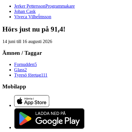
Jerker
Pettersson
Programmakare
Johan
Cask
Viveca
Vilheĺmsson
Hörs just nu på 91,4!
14 juni
till
16 augusti 2026
Ämnen / Taggar
Fornudden
5
Glass
2
Tyresö företag
111
Mobilapp