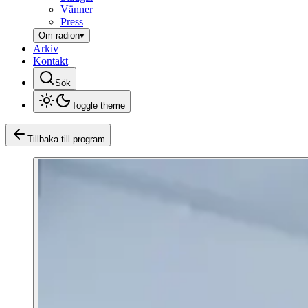
Vänner
Press
Om radion
▾
Arkiv
Kontakt
Sök
Toggle theme
Tillbaka till program