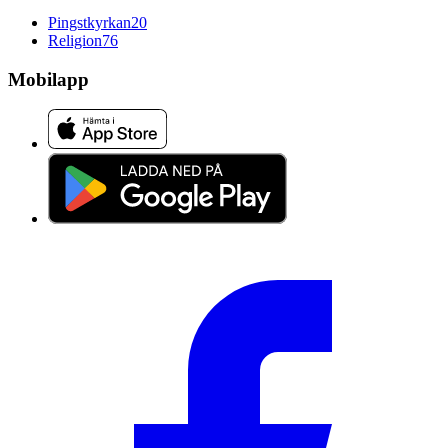
Pingstkyrkan
20
Religion
76
Mobilapp