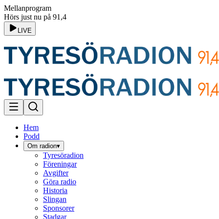
Mellanprogram
Hörs just nu på 91,4
LIVE
Hem
Podd
Om radion
▾
Tyresöradion
Föreningar
Avgifter
Göra radio
Historia
Slingan
Sponsorer
Stadgar