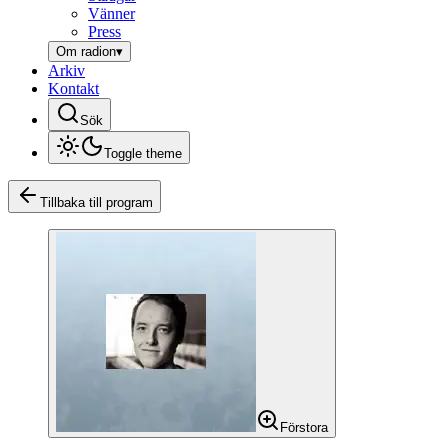
Vänner
Press
Om radion
▾
Arkiv
Kontakt
Sök
Toggle theme
Tillbaka till program
Förstora