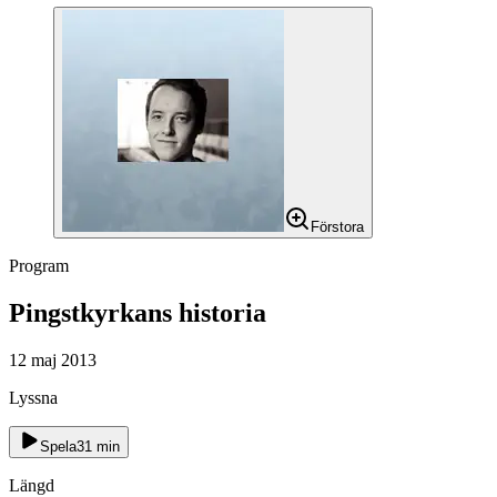
Förstora
Program
Pingstkyrkans historia
12 maj 2013
Lyssna
Spela
31
min
Längd