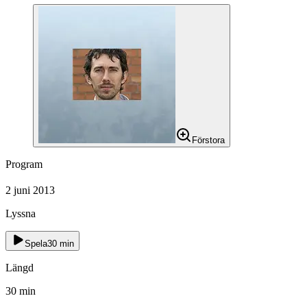
Förstora
Program
2 juni 2013
Lyssna
Spela
30
min
Längd
30
min