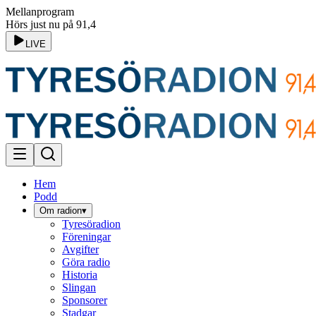
Mellanprogram
Hörs just nu på 91,4
LIVE
Hem
Podd
Om radion
▾
Tyresöradion
Föreningar
Avgifter
Göra radio
Historia
Slingan
Sponsorer
Stadgar