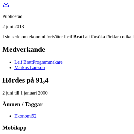
Publicerad
2 juni 2013
I sin serie om ekonomi fortsätter
Leif Bratt
att försöka förklara olik
Medverkande
Leif
Bratt
Programmakare
Markus
Larsson
Hördes på 91,4
2 juni
till
1 januari 2000
Ämnen / Taggar
Ekonomi
52
Mobilapp