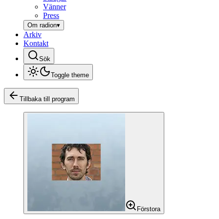
Vänner
Press
Om radion
▾
Arkiv
Kontakt
Sök
Toggle theme
Tillbaka till program
Förstora