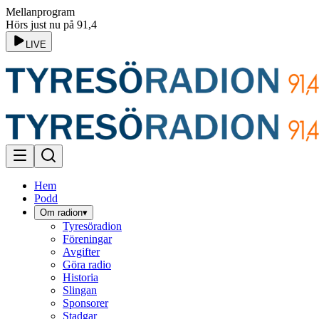
Mellanprogram
Hörs just nu på 91,4
LIVE
Hem
Podd
Om radion
▾
Tyresöradion
Föreningar
Avgifter
Göra radio
Historia
Slingan
Sponsorer
Stadgar