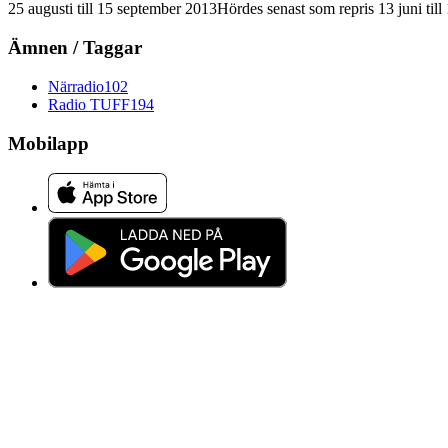
25 augusti
till
15 september 2013
Hördes senast som repris
13 juni
till
Ämnen / Taggar
Närradio
102
Radio TUFF
194
Mobilapp