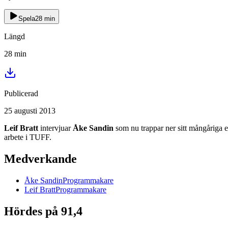
Spela
28
min
Längd
28
min
Publicerad
25 augusti 2013
Leif Bratt
intervjuar
Åke Sandin
som nu trappar ner sitt mångåriga 
arbete i TUFF.
Medverkande
Åke
Sandin
Programmakare
Leif
Bratt
Programmakare
Hördes på 91,4