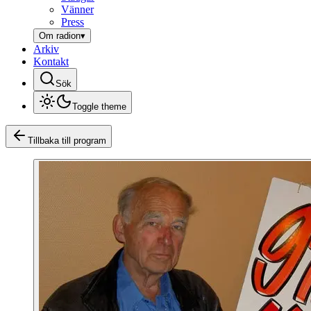
Vänner
Press
Om radion
▾
Arkiv
Kontakt
Sök
Toggle theme
Tillbaka till program