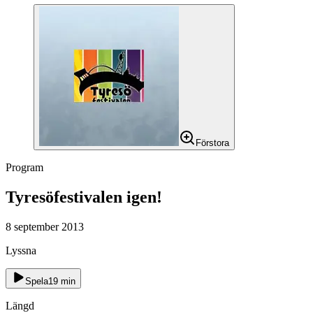
Förstora
Program
Tyresöfestivalen igen!
8 september 2013
Lyssna
Spela
19
min
Längd