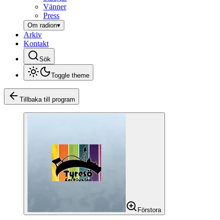
Vänner
Press
Om radion
▾
Arkiv
Kontakt
Sök
Toggle theme
Tillbaka till program
Förstora