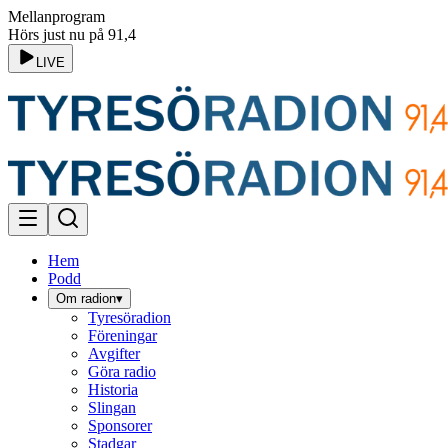
Mellanprogram
Hörs just nu på 91,4
LIVE
Hem
Podd
Om radion
▾
Tyresöradion
Föreningar
Avgifter
Göra radio
Historia
Slingan
Sponsorer
Stadgar