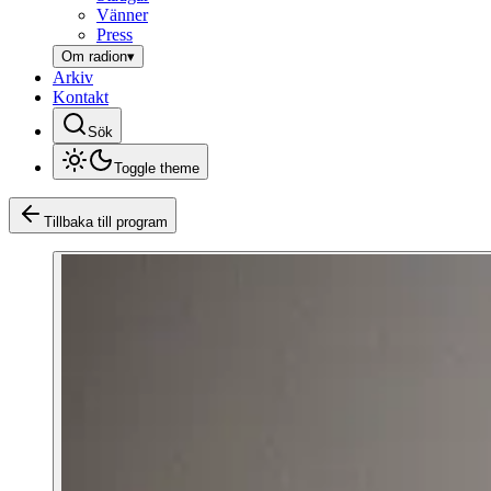
Vänner
Press
Om radion
▾
Arkiv
Kontakt
Sök
Toggle theme
Tillbaka till program