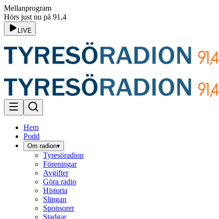
Mellanprogram
Hörs just nu på 91,4
LIVE
Hem
Podd
Om radion
▾
Tyresöradion
Föreningar
Avgifter
Göra radio
Historia
Slingan
Sponsorer
Stadgar