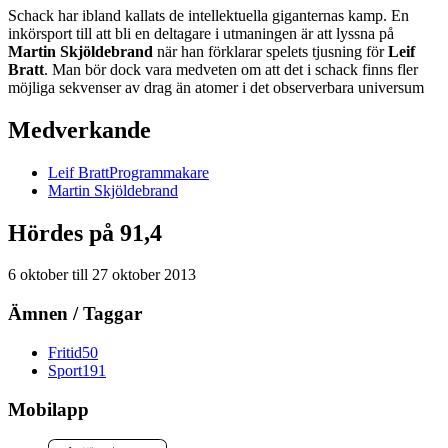
Schack har ibland kallats de intellektuella giganternas kamp. En
inkörsport till att bli en deltagare i utmaningen är att lyssna på
Martin Skjöldebrand
när han förklarar spelets tjusning för
Leif
Bratt
. Man bör dock vara medveten om att det i schack finns fler
möjliga sekvenser av drag än atomer i det observerbara universum
Medverkande
Leif
Bratt
Programmakare
Martin
Skjöldebrand
Hördes på 91,4
6 oktober
till
27 oktober 2013
Ämnen / Taggar
Fritid
50
Sport
191
Mobilapp