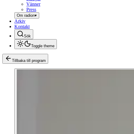
Vänner
Press
Om radion
▾
Arkiv
Kontakt
Sök
Toggle theme
Tillbaka till program