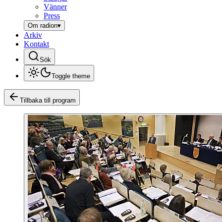
Vänner
Press
Om radion
▾
Arkiv
Kontakt
Sök
Toggle theme
Tillbaka till program