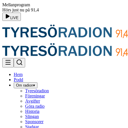
Mellanprogram
Hörs just nu på 91,4
LIVE
Hem
Podd
Om radion
▾
Tyresöradion
Föreningar
Avgifter
Göra radio
Historia
Slingan
Sponsorer
Stadgar