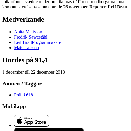
mikrofonen skedde under politikernas träff med medborgarna innan
kommunstyrelsens sammanträde 26 november. Reporter:
Leif Bratt
Medverkande
Anita
Mattsson
Fredrik
Saweståhl
Leif
Bratt
Programmakare
Mats
Larsson
Hördes på 91,4
1 december
till
22 december 2013
Ämnen / Taggar
Politik
618
Mobilapp