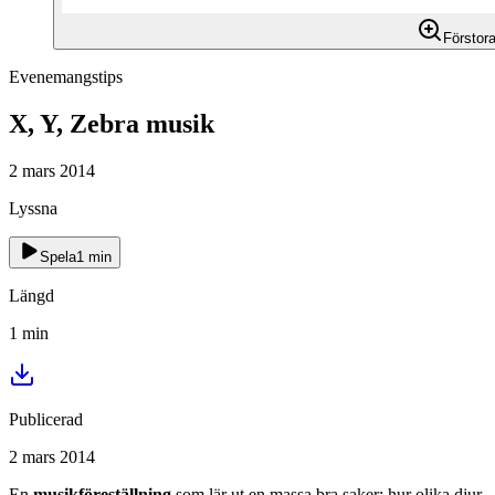
Förstor
Evenemangstips
X, Y, Zebra musik
2 mars 2014
Lyssna
Spela
1
min
Längd
1
min
Publicerad
2 mars 2014
En
musikföreställning
som lär ut en massa bra saker: hur olika djur