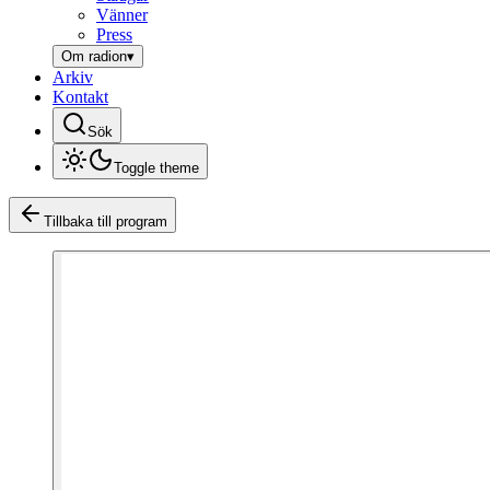
Vänner
Press
Om radion
▾
Arkiv
Kontakt
Sök
Toggle theme
Tillbaka till program