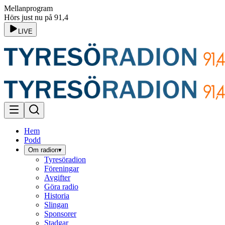
Mellanprogram
Hörs just nu på 91,4
LIVE
Hem
Podd
Om radion
▾
Tyresöradion
Föreningar
Avgifter
Göra radio
Historia
Slingan
Sponsorer
Stadgar