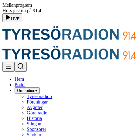
Mellanprogram
Hörs just nu på 91,4
LIVE
Hem
Podd
Om radion
▾
Tyresöradion
Föreningar
Avgifter
Göra radio
Historia
Slingan
Sponsorer
Stadgar