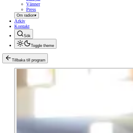
Vänner
Press
Om radion
▾
Arkiv
Kontakt
Sök
Toggle theme
Tillbaka till program