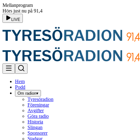
Mellanprogram
Hörs just nu på 91,4
LIVE
Hem
Podd
Om radion
▾
Tyresöradion
Föreningar
Avgifter
Göra radio
Historia
Slingan
Sponsorer
Stadgar