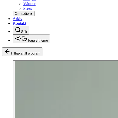
Vänner
Press
Om radion
▾
Arkiv
Kontakt
Sök
Toggle theme
Tillbaka till program