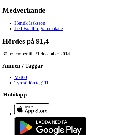
Medverkande
Henrik
Isaksson
Leif
Bratt
Programmakare
Hördes på 91,4
30 november
till
21 december 2014
Ämnen / Taggar
Mat
60
Tyresö företag
111
Mobilapp