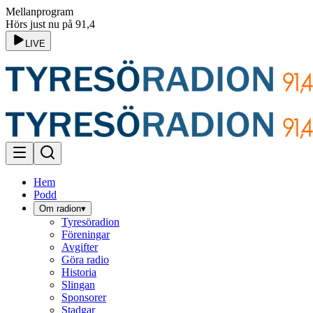
Mellanprogram
Hörs just nu på 91,4
LIVE
Hem
Podd
Om radion
▾
Tyresöradion
Föreningar
Avgifter
Göra radio
Historia
Slingan
Sponsorer
Stadgar