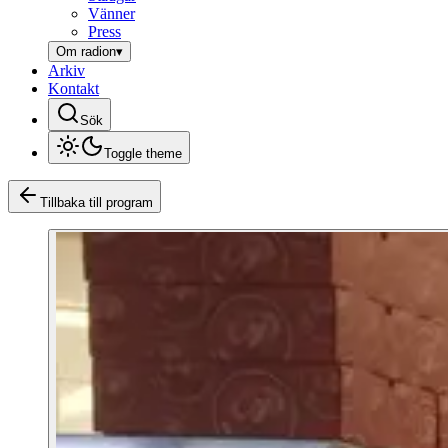
Vänner
Press
Om radion
▾
Arkiv
Kontakt
Sök
Toggle theme
Tillbaka till program