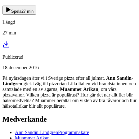
Spela
27
min
Längd
27
min
Publicerad
18 december 2016
På nyårsdagen äter vi i Sverige pizza efter all julmat.
Ann Sandin-
Lindgren
gick iväg till pizzerian Lilla Italien vid brandstationen och
samtalade med en av ägarna,
Muammer Arikan
, om våra
pizzavanor. Vilken pizza är populärast? Hur går det när allt fler blir
hälsomedvetna? Muammer berättar om vikten av bra råvaror och hur
hälsotallrikar blir allt populärare.
Medverkande
Ann
Sandin-Lindgren
Programmakare
Muammer
Arikan