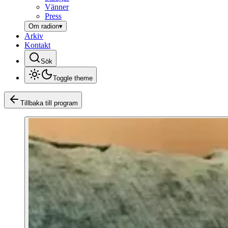
Vänner
Press
Om radion
▾
Arkiv
Kontakt
Sök
Toggle theme
Tillbaka till program