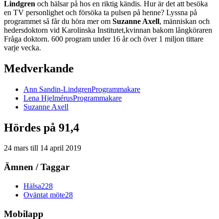
Lindgren
och hälsar på hos en riktig kändis. Hur är det att besöka
en TV personlighet och försöka ta pulsen på henne? Lyssna på
programmet så får du höra mer om
Suzanne Axell
, människan och
hedersdoktorn vid Karolinska Institutet,kvinnan bakom långköraren
Fråga doktorn. 600 program under 16 år och över 1 miljon tittare
varje vecka.
Medverkande
Ann
Sandin-Lindgren
Programmakare
Lena
Hjelmérus
Programmakare
Suzanne
Axell
Hördes på 91,4
24 mars
till
14 april 2019
Ämnen / Taggar
Hälsa
228
Oväntat möte
28
Mobilapp