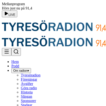
Mellanprogram
Hörs just nu på 91,4
LIVE
Hem
Podd
Om radion
▾
Tyresöradion
Föreningar
Avgifter
Göra radio
Historia
Slingan
Sponsorer
Stadgar