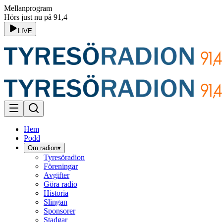
Mellanprogram
Hörs just nu på 91,4
LIVE
Hem
Podd
Om radion
▾
Tyresöradion
Föreningar
Avgifter
Göra radio
Historia
Slingan
Sponsorer
Stadgar