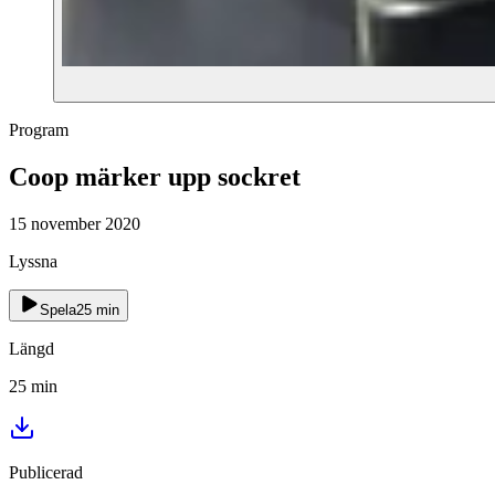
Program
Coop märker upp sockret
15 november 2020
Lyssna
Spela
25
min
Längd
25
min
Publicerad