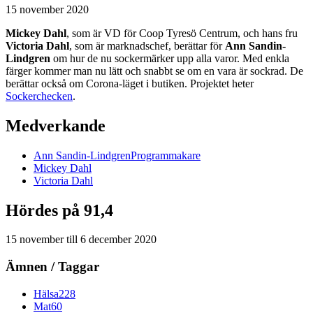
15 november 2020
Mickey Dahl
, som är VD för Coop Tyresö Centrum, och hans fru
Victoria Dahl
, som är marknadschef, berättar för
Ann Sandin-
Lindgren
om hur de nu sockermärker upp alla varor. Med enkla
färger kommer man nu lätt och snabbt se om en vara är sockrad. De
berättar också om Corona-läget i butiken. Projektet heter
Sockerchecken
.
Medverkande
Ann
Sandin-Lindgren
Programmakare
Mickey
Dahl
Victoria
Dahl
Hördes på 91,4
15 november
till
6 december 2020
Ämnen / Taggar
Hälsa
228
Mat
60