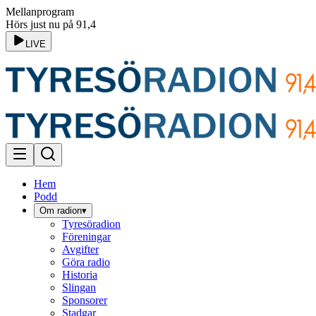
Mellanprogram
Hörs just nu på 91,4
LIVE
Hem
Podd
Om radion
▾
Tyresöradion
Föreningar
Avgifter
Göra radio
Historia
Slingan
Sponsorer
Stadgar