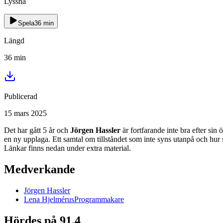
Lyssna
Spela
36
min
Längd
36
min
Publicerad
15 mars 2025
Det har gått 5 år och
Jörgen Hassler
är fortfarande inte bra efter si
en ny upplaga. Ett samtal om tillståndet som inte syns utanpå och hu
Länkar finns nedan under extra material.
Medverkande
Jörgen
Hassler
Lena
Hjelmérus
Programmakare
Hördes på 91,4