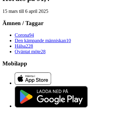
15 mars
till
6 april 2025
Ämnen / Taggar
Corona
94
Den kämpande människan
10
Hälsa
228
Oväntat möte
28
Mobilapp