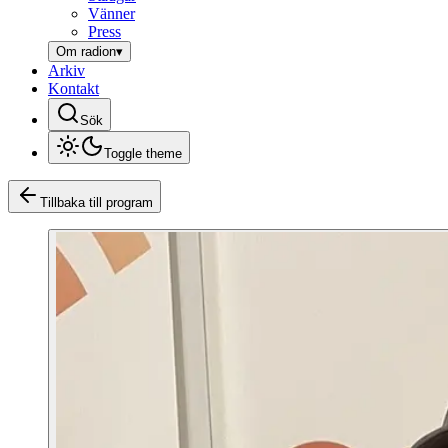
Vänner
Press
Om radion
▾
Arkiv
Kontakt
Sök
Toggle theme
Tillbaka till program