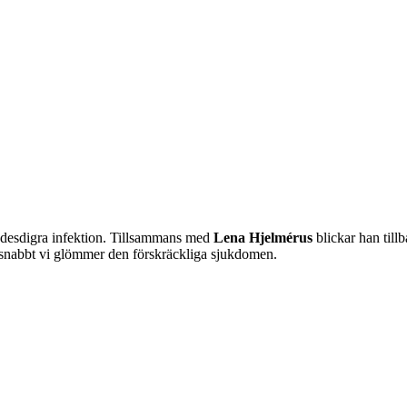
n ödesdigra infektion. Tillsammans med
Lena Hjelmérus
blickar han til
r snabbt vi glömmer den förskräckliga sjukdomen.