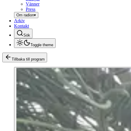
Vänner
Press
Om radion
▾
Arkiv
Kontakt
Sök
Toggle theme
Tillbaka till program