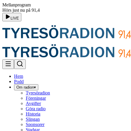
Mellanprogram
Hörs just nu på 91,4
LIVE
Hem
Podd
Om radion
▾
Tyresöradion
Föreningar
Avgifter
Göra radio
Historia
Slingan
Sponsorer
Stadgar