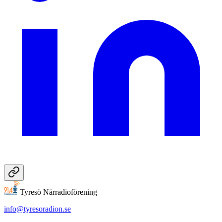
Tyresö Närradioförening
info@tyresoradion.se