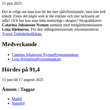
15 juni 2025
Det är roligt om man kan bli lite mer självförsörjande, men inte helt
enkelt. Finns det något som är lite enklare och mer tacksamt att
odla? Och hur kan man hitta matnyttigt i skogen? Skogsälskaren
Catarina Johansson Nyman
samtalar med trädgårdsentusiasten
Lena Hjelmerus
. För den odlingsintresserade rekommenderas
Tyresö Trädgårdssällskap.
Medverkande
Catarina
Johansson Nyman
Programmakare
Lena
Hjelmérus
Programmakare
Hördes på 91,4
15 juni
till
17 augusti 2025
Ämnen / Taggar
Mat
60
Natur
64