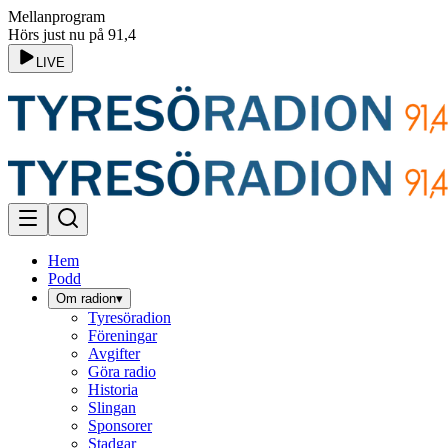
Mellanprogram
Hörs just nu på 91,4
LIVE
Hem
Podd
Om radion
▾
Tyresöradion
Föreningar
Avgifter
Göra radio
Historia
Slingan
Sponsorer
Stadgar