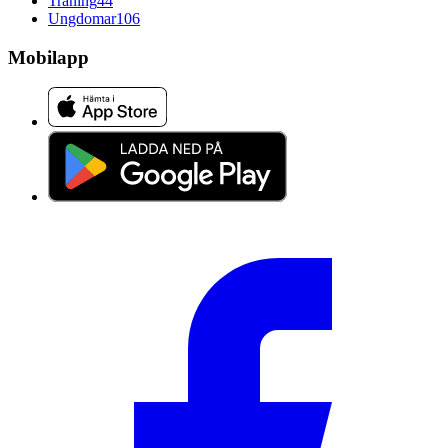
Träning
44
Ungdomar
106
Mobilapp