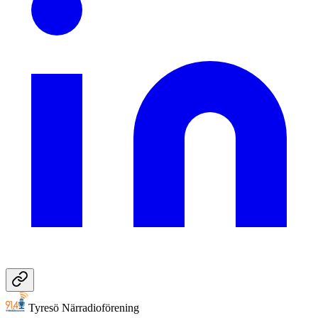
Tyresö Närradioförening