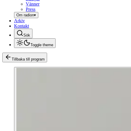
Vänner
Press
Om radion
▾
Arkiv
Kontakt
Sök
Toggle theme
Tillbaka till program