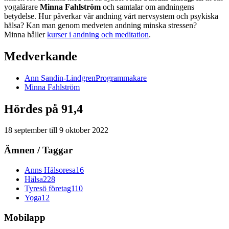
yogalärare
Minna Fahlström
och samtalar om andningens
betydelse. Hur påverkar vår andning vårt nervsystem och psykiska
hälsa? Kan man genom medveten andning minska stressen?
Minna håller
kurser i andning och meditation
.
Medverkande
Ann
Sandin-Lindgren
Programmakare
Minna
Fahlström
Hördes på 91,4
18 september
till
9 oktober 2022
Ämnen / Taggar
Anns Hälsoresa
16
Hälsa
228
Tyresö företag
110
Yoga
12
Mobilapp