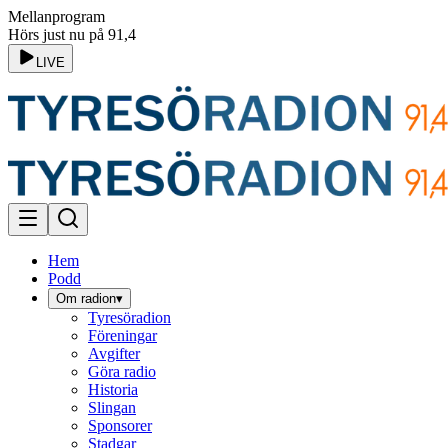
Mellanprogram
Hörs just nu på 91,4
LIVE
Hem
Podd
Om radion
▾
Tyresöradion
Föreningar
Avgifter
Göra radio
Historia
Slingan
Sponsorer
Stadgar