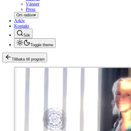
Vänner
Press
Om radion
▾
Arkiv
Kontakt
Sök
Toggle theme
Tillbaka till program