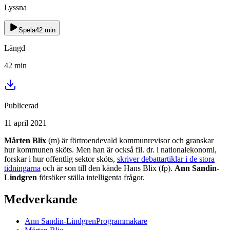
Lyssna
Spela
42
min
Längd
42
min
Publicerad
11 april 2021
Mårten Blix
(m) är förtroendevald kommunrevisor och granskar
hur kommunen sköts. Men han är också fil. dr. i nationalekonomi,
forskar i hur offentlig sektor sköts,
skriver debattartiklar i de stora
tidningarna
och är son till den kände Hans Blix (fp).
Ann Sandin-
Lindgren
försöker ställa intelligenta frågor.
Medverkande
Ann
Sandin-Lindgren
Programmakare