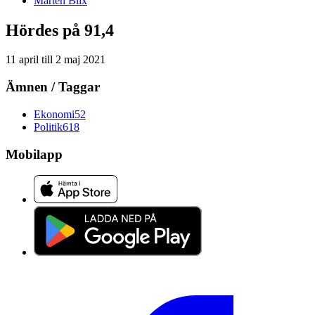
Mårten
Blix
Hördes på 91,4
11 april
till
2 maj 2021
Ämnen / Taggar
Ekonomi
52
Politik
618
Mobilapp