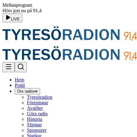
Mellanprogram
Hörs just nu på 91,4
LIVE
Hem
Podd
Om radion
▾
Tyresöradion
Föreningar
Avgifter
Göra radio
Historia
Slingan
Sponsorer
Stadgar