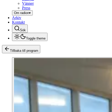
Vänner
Press
Om radion
▾
Arkiv
Kontakt
Sök
Toggle theme
Tillbaka till program