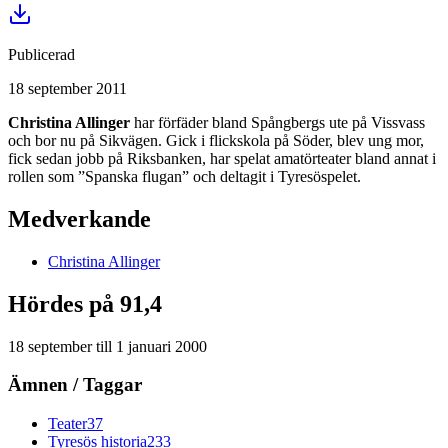
Publicerad
18 september 2011
Christina Allinger
har förfäder bland Spångbergs ute på Vissvass
och bor nu på Sikvägen. Gick i flickskola på Söder, blev ung mor,
fick sedan jobb på Riksbanken, har spelat amatörteater bland annat i
rollen som ”Spanska flugan” och deltagit i Tyresöspelet.
Medverkande
Christina
Allinger
Hördes på 91,4
18 september
till
1 januari 2000
Ämnen / Taggar
Teater
37
Tyresös historia
233