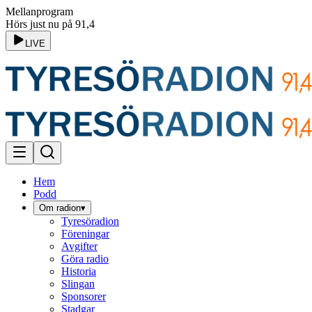
Mellanprogram
Hörs just nu på 91,4
LIVE
Hem
Podd
Om radion
▾
Tyresöradion
Föreningar
Avgifter
Göra radio
Historia
Slingan
Sponsorer
Stadgar