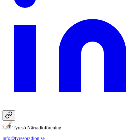
Tyresö Närradioförening
info@tyresoradion.se