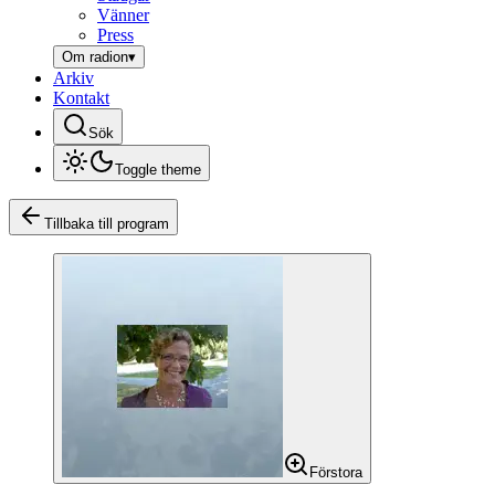
Vänner
Press
Om radion
▾
Arkiv
Kontakt
Sök
Toggle theme
Tillbaka till program
Förstora