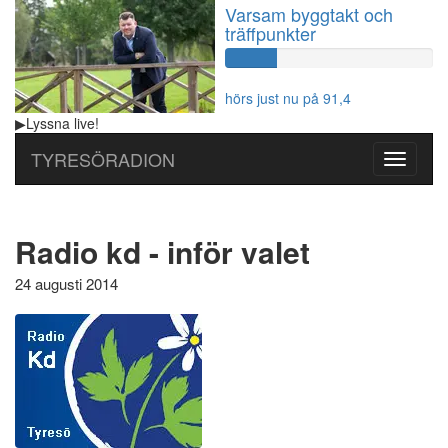
Varsam byggtakt och
träffpunkter
60%
Complete
hörs just nu på 91,4
▶
Lyssna
live!
TYRESÖRADION
Toggle
navigati
Radio kd - inför valet
24 augusti 2014